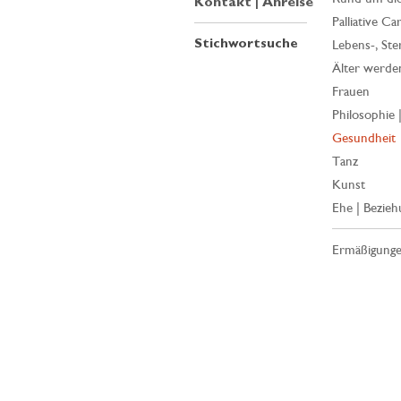
Kontakt | Anreise
Palliative Ca
Stichwortsuche
Lebens-, Ste
Älter werde
Frauen
Philosophie 
Gesundheit
Tanz
Kunst
Ehe | Bezieh
Ermäßigung