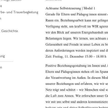
re
Achtsame Selbststeuerung | Modul 1
rbe- und Trauerbegleitung
Gerade für Eltern und Pädagog:innen nimmt d
n
Raum ein. Beziehungsarbeit kann nur gelinge
Verfügung steht, um kraftvoll im WIR agiere
| Geschichte
wir den Blick auf unseren Energiehaushalt un
Belastungen liegen. Wir lernen, uns achtsam
Gelassenheit und Freude in unser Leben zu b
deren Anforderungen werden inspiziert und die
ung
Zeit: Freitag, 11. Dezember 15.00 – 18.00 h
Positive Beziehungsgestaltung im Innen und
en
Eltern und Pädagoginnen stehen oft im Spann
der Verantwortung im Außen. In diesem Modul
unserer Beziehungen und erfahren, wie wir se
Netz trägt und schützt – wir Menschen sind 
die Luft zum Atmen. Wir erforschen unser Gr
wir mit uns selbst und anderen kommunizier
heilsam sein und aktive Selbstfürsorge bedeut