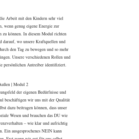
ie Arbeit mit den Kindern sehr viel
n, wenn genug eigene Energie zur
n zu können. In diesem Modul richten
d darauf, wo unsere Kraftquellen und
 durch den Tag zu bewegen und so mehr
ringen. Unsere verschiedenen Rollen und
 persönlichen Antreiber identifiziert.
 Außen | Modul 2
ungsfeld der eigenen Bedürfnisse und
 beschäftigen wir uns mit der Qualität
lbst dazu beitragen können, dass unser
soziale Wesen und brauchen das DU wie
enzverhalten – wie klar und aufrichtig
en. Ein ausgesprochenes NEIN kann
en. Erst wenn wir gut für uns selbst