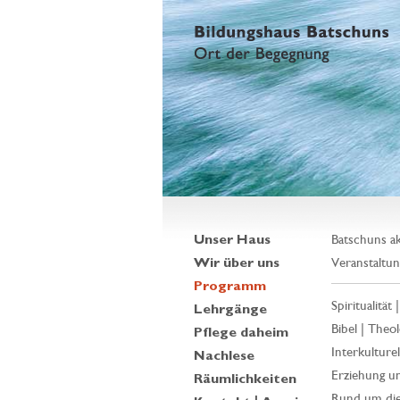
Unser Haus
Batschuns ak
Wir über uns
Veranstaltun
Programm
Spiritualität 
Lehrgänge
Bibel | Theol
Pflege daheim
Interkulturell
Nachlese
Erziehung un
Räumlichkeiten
Rund um die