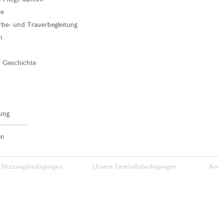
re
rbe- und Trauerbegleitung
n
| Geschichte
ung
en
 Nutzungsbedingungen
Unsere Geschäftsbedingungen
Anm