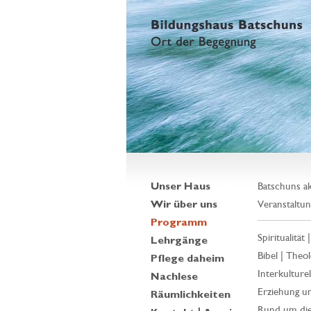
Unser Haus
Batschuns ak
Wir über uns
Veranstaltun
Programm
Spiritualität 
Lehrgänge
Bibel | Theol
Pflege daheim
Interkulturell
Nachlese
Erziehung un
Räumlichkeiten
Rund um die