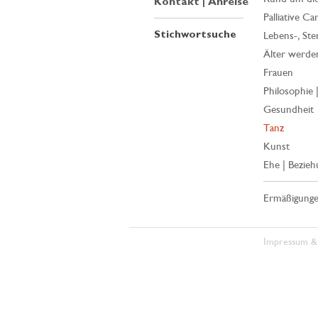
Kontakt | Anreise
Palliative Ca
Stichwortsuche
Lebens-, Ste
Älter werde
Frauen
Philosophie 
Gesundheit
Tanz
Kunst
Ehe | Bezieh
Ermäßigung
Impressum &