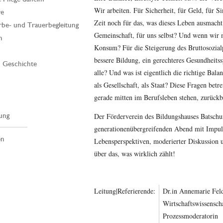
Wir arbeiten. Für Sicherheit, für Geld, für Si
re
Zeit noch für das, was dieses Leben ausmacht
rbe- und Trauerbegleitung
Gemeinschaft, für uns selbst? Und wenn wir
n
Konsum? Für die Steigerung des Bruttosozial
bessere Bildung, ein gerechteres Gesundheits
| Geschichte
alle? Und was ist eigentlich die richtige Bal
als Gesellschaft, als Staat? Diese Fragen betr
gerade mitten im Berufsleben stehen, zurückb
ung
Der Förderverein des Bildungshauses Batschu
generationenübergreifenden Abend mit Impul
en
Lebensperspektiven, moderierter Diskussion 
über das, was wirklich zählt!
Leitung|Referierende:
Dr.in Annemarie Feld
Wirtschaftswissenscha
Prozessmoderatorin