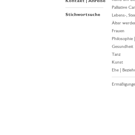
Kontakt | Anreise
Palliative Ca
Stichwortsuche
Lebens-, Ste
Älter werde
Frauen
Philosophie 
Gesundheit
Tanz
Kunst
Ehe | Bezieh
Ermäßigung