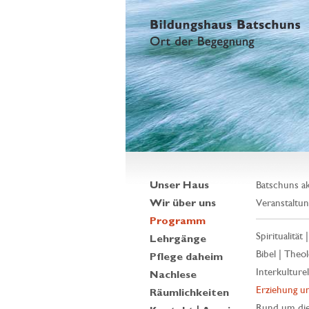
Unser Haus
Batschuns ak
Wir über uns
Veranstaltun
Programm
Spiritualität 
Lehrgänge
Bibel | Theol
Pflege daheim
Interkulturell
Nachlese
Erziehung un
Räumlichkeiten
Rund um die