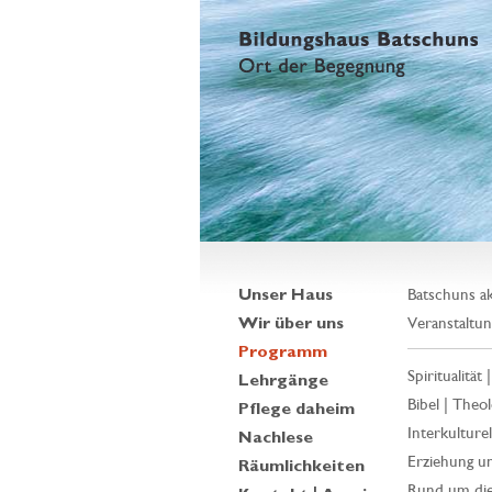
Unser Haus
Batschuns ak
Wir über uns
Veranstaltun
Programm
Spiritualität 
Lehrgänge
Bibel | Theol
Pflege daheim
Interkulturell
Nachlese
Erziehung un
Räumlichkeiten
Rund um die