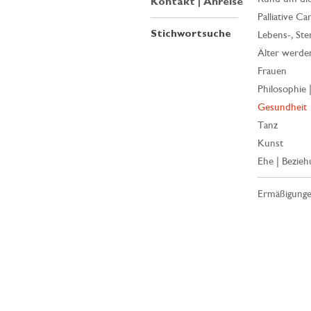
Kontakt | Anreise
Palliative Ca
Stichwortsuche
Lebens-, Ste
Älter werde
Frauen
Philosophie 
Gesundheit
Tanz
Kunst
Ehe | Bezieh
Ermäßigung