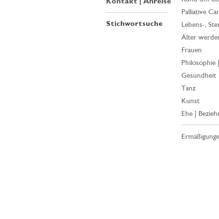
Kontakt | Anreise
Palliative Ca
Stichwortsuche
Lebens-, Ste
Älter werde
Frauen
Philosophie 
Gesundheit
Tanz
Kunst
Ehe | Bezieh
Ermäßigung