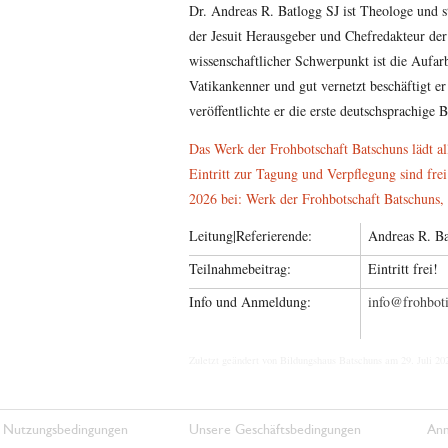
Dr. Andreas R. Batlogg SJ ist Theologe und 
der Jesuit Herausgeber und Chefredakteur der
wissenschaftlicher Schwerpunkt ist die Aufar
Vatikankenner und gut vernetzt beschäftigt er
veröffentlichte er die erste deutschsprachige
Das Werk der Frohbotschaft Batschuns lädt alle
Eintritt zur Tagung und Verpflegung sind frei
2026 bei: Werk der Frohbotschaft Batschuns,
Leitung|Referierende:
Andreas R. Ba
Teilnahmebeitrag:
Eintritt frei!
Info und Anmeldung:
ta.nennitobho
Zuletzt geändert von Bildungshaus Batschuns am 29. Juli 20
 Nutzungsbedingungen
Unsere Geschäftsbedingungen
Anm