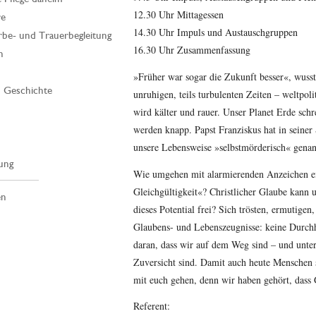
12.30 Uhr Mittagessen
re
14.30 Uhr Impuls und Austauschgruppen
rbe- und Trauerbegleitung
16.30 Uhr Zusammenfassung
n
»Früher war sogar die Zukunft besser«, wusst
| Geschichte
unruhigen, teils turbulenten Zeiten – weltpolit
wird kälter und rauer. Unser Planet Erde schr
werden knapp. Papst Franziskus hat in seiner
unsere Lebensweise »selbstmörderisch« genan
ung
Wie umgehen mit alarmierenden Anzeichen ei
Gleichgültigkeit«? Christlicher Glaube kann u
en
dieses Potential frei? Sich trösten, ermutigen
Glaubens- und Lebenszeugnisse: keine Durchh
daran, dass wir auf dem Weg sind – und unte
Zuversicht sind. Damit auch heute Menschen
mit euch gehen, denn wir haben gehört, dass 
Referent: