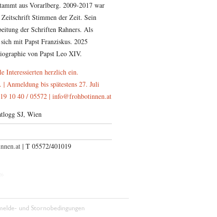
stammt aus Vorarlberg. 2009-2017 war
 Zeitschrift Stimmen der Zeit. Sein
beitung der Schriften Rahners. Als
 sich mit Papst Franziskus. 2025
 Biographie von Papst Leo XIV.
 Interessierten herzlich ein.
. | Anmeldung bis spätestens 27. Juli
| 05572 / 40 10 19
ta.nennitobhorf@ofni
tlogg SJ, Wien
rf@ofni
| T 05572/401019
26
elde- und Stornobedingungen