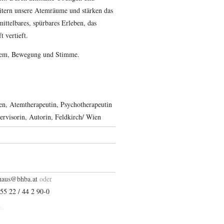
itern unsere Atemräume und stärken das
ittelbares, spürbares Erleben, das
 vertieft.
 Atem, Bewegung und Stimme.
en, Atemtherapeutin, Psychotherapeutin
ervisorin, Autorin, Feldkirch/ Wien
suahsgnudlib
oder
)55 22 / 44 2 90-0
26