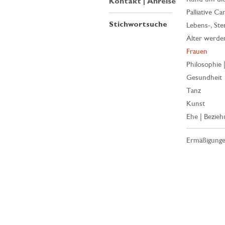
Kontakt | Anreise
Palliative Ca
Stichwortsuche
Lebens-, Ste
Älter werde
Frauen
Philosophie 
Gesundheit
Tanz
Kunst
Ehe | Bezieh
Ermäßigung