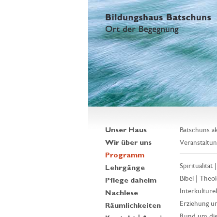
Unser Haus
Batschuns ak
Wir über uns
Veranstaltun
Programm
Spiritualität 
Lehrgänge
Bibel | Theol
Pflege daheim
Interkulturell
Nachlese
Erziehung un
Räumlichkeiten
Rund um die