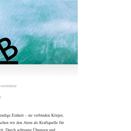
anmelden
esseminar
r
ndige Einheit – sie verbinden Körper,
schen wir den Atem als Kraftquelle für
heit. Durch achtsame Übungen und