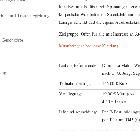
kreative Impulse lösen wir Spannungen, erwe
re
körperliche Wohlbefinden. So entsteht ein unm
rbe- und Trauerbegleitung
Energie schenkt und die eigene Ausdruckskraft
n
Zielgruppe: Offen für alle mit Interesse an
| Geschichte
Mitzubringen: bequeme Kleidung
Leitung|Referierende:
Dr.in Lisa Malin, Wi
ung
nach C. G. Jung, Sup
Teilnahmebeitrag:
146,00 € Kurs
en
Verpflegung:
19,00 € Mittagessen
4,50 € Dessert
Info und Anmeldung:
Per E-Post:
ta.abhb@
per Telefon: 0043 (0
Zuletzt geändert von Bildungshaus Batschuns am 29. Juli 20