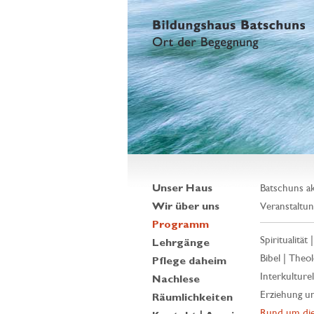
Unser Haus
Batschuns ak
Wir über uns
Veranstaltun
Programm
Spiritualität 
Lehrgänge
Bibel | Theol
Pflege daheim
Interkulturell
Nachlese
Erziehung un
Räumlichkeiten
Rund um die