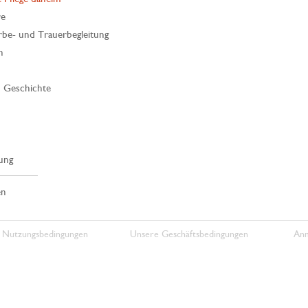
re
rbe- und Trauerbegleitung
n
| Geschichte
ung
en
 Nutzungsbedingungen
Unsere Geschäftsbedingungen
Anm