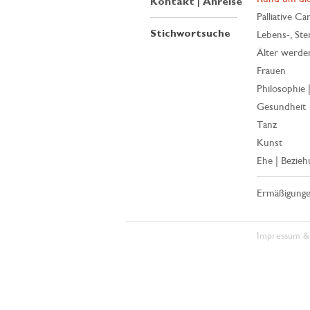
Kontakt | Anreise
Palliative Ca
Stichwortsuche
Lebens-, Ste
Älter werde
Frauen
Philosophie 
Gesundheit
Tanz
Kunst
Ehe | Bezieh
Ermäßigung
Impressum &