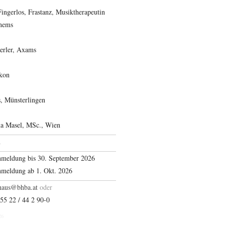
ngerlos, Frastanz, Musiktherapeutin
enems
rler, Axams
ikon
, Münsterlingen
na Masel, MSc., Wien
n
nmeldung bis 30. September 2026
nmeldung ab 1. Okt. 2026
suahsgnudlib
oder
)55 22 / 44 2 90-0
26