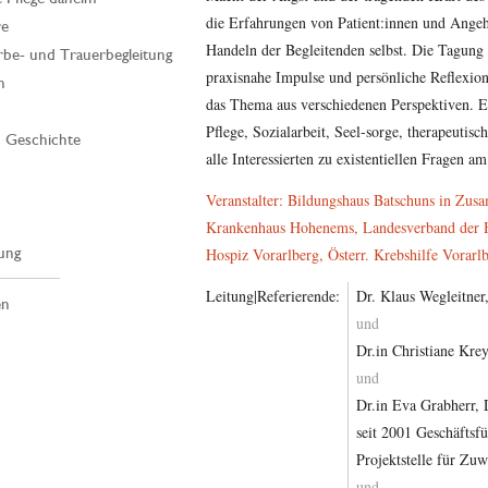
die Erfahrungen von Patient:innen und Ange
re
Handeln der Begleitenden selbst. Die Tagung 
rbe- und Trauerbegleitung
praxisnahe Impulse und persönliche Reflexio
n
das Thema aus verschiedenen Perspektiven. E
Pflege, Sozialarbeit, Seel-sorge, therapeuti
| Geschichte
alle Interessierten zu existentiellen Fragen a
Veranstalter: Bildungshaus Batschuns in Zusa
Krankenhaus Hohenems, Landesverband der He
ung
Hospiz Vorarlberg, Österr. Krebshilfe Vorar
Leitung|Referierende:
Dr. Klaus Wegleitner
en
und
Dr.in Christiane Krey
und
Dr.in Eva Grabherr, D
seit 2001 Geschäftsf
Projektstelle für Zu
und