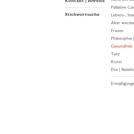
Kontakt | Anreise
Palliative Ca
Stichwortsuche
Lebens-, Ste
Älter werde
Frauen
Philosophie 
Gesundheit
Tanz
Kunst
Ehe | Bezieh
Ermäßigung