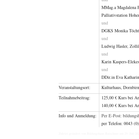
MMag.a Magdalena Fi
Palliativstation Hoh
und
DGKS Monika Töchte
und
Ludwig Hasler, Zoll
und
Karin Kaspers-Elekes
und
DDir.in Eva Kathari
Veranstaltungsort:
Kulturhaus, Dornbir
Teilnahmebeitrag:
125,00 € Kurs bei A
140,00 € Kurs bei A
Info und Anmeldung:
Per E-Post:
ta.abhb@
per Telefon: 0043 (0
Zuletzt geändert von Bildungshaus Batschuns am 29. Juli 20