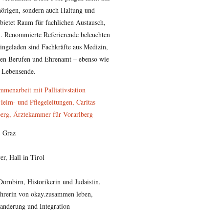
hörigen, sondern auch Haltung und
bietet Raum für fachlichen Austausch,
n. Renommierte Referierende beleuchten
ingeladen sind Fachkräfte aus Medizin,
schen Berufen und Ehrenamt – ebenso wie
m Lebensende.
mmenarbeit mit Palliativstation
im- und Pflegeleitungen, Caritas
lberg, Ärztekammer für Vorarlberg
, Graz
er, Hall in Tirol
ornbirn, Historikerin und Judaistin,
ührerin von okay.zusammen leben,
wanderung und Integration