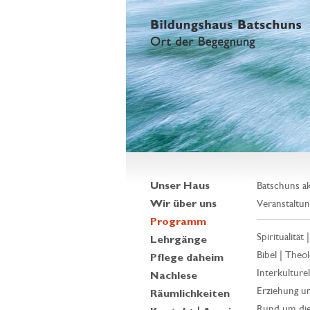
Unser Haus
Batschuns ak
Wir über uns
Veranstaltun
Programm
Spiritualität 
Lehrgänge
Bibel | Theol
Pflege daheim
Interkulturell
Nachlese
Erziehung un
Räumlichkeiten
Rund um die